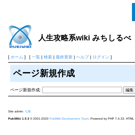
人生攻略系wiki みちしるべ
[
ホーム
] [
一覧
|
検索
|
最終更新
|
ヘルプ
|
ログイン
]
ページ新規作成
ページ新規作成:
Site admin:
七海
PukiWiki 1.5.3
© 2001-2020
PukiWiki Development Team
. Powered by PHP 7.4.33. HTML c