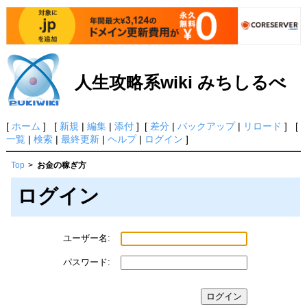
人生攻略系wiki みちしるべ
[
ホーム
] [
新規
|
編集
|
添付
] [
差分
|
バックアップ
|
リロード
] [
一覧
|
検索
|
最終更新
|
ヘルプ
|
ログイン
]
Top
>
お金の稼ぎ方
ログイン
ユーザー名:
パスワード: