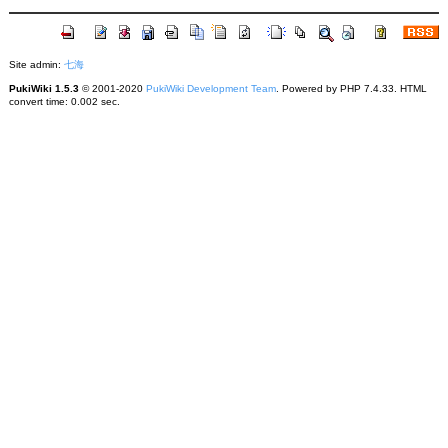
Site admin:
七海
PukiWiki 1.5.3
© 2001-2020
PukiWiki Development Team
. Powered by PHP 7.4.33. HTML
convert time: 0.002 sec.