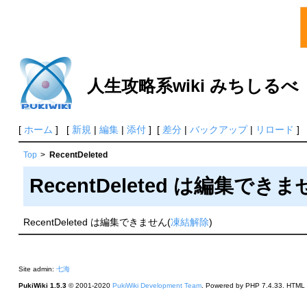
人生攻略系wiki みちしるべ
[
ホーム
] [
新規
|
編集
|
添付
] [
差分
|
バックアップ
|
リロード
] 
Top
>
RecentDeleted
RecentDeleted は編集でき
RecentDeleted は編集できません(
凍結解除
)
Site admin:
七海
PukiWiki 1.5.3
© 2001-2020
PukiWiki Development Team
. Powered by PHP 7.4.33. HTML c