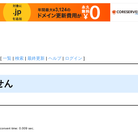
[
一覧
|
検索
|
最終更新
|
ヘルプ
|
ログイン
]
ません
onvert time: 0.009 sec.