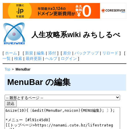
人生攻略系wiki みちしるべ
[
ホーム
] [
新規
|
編集
|
添付
] [
差分
|
バックアップ
|
リロード
] [
一覧
|
検索
|
最終更新
|
ヘルプ
|
ログイン
]
Top
>
MenuBar
MenuBar の編集