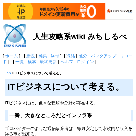
人生攻略系wiki みちしるべ
[
ホーム
] [
新規
|
編集
|
添付
] [
凍結
|
差分
|
バックアップ
|
リロー
ド
] [
一覧
|
検索
|
最終更新
|
ヘルプ
|
ログイン
]
Top
>
ITビジネスについて考える。
ITビジネスについて考える。
ITビジネスには、色々な種類や分野が存在する。
一番、大きなところだとインフラ系
プロバイダーのような通信事業者は、毎月安定して永続的な収入を
得る事が出来る。