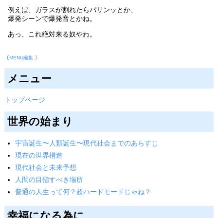
例えば、ガラスが割れたらパリンッとか、
爆発シーンで爆発音とかね。
あっ、これ絶対来る奴やわ。
〔
MENU編集
〕
メニュー
トップページ
世界の始まり
宇宙誕生〜人類誕生〜現代社会までのあらすじ
現在の世界構造
現代社会と未来予想
人間の目指すべき場所
普通の人生って何？超ハードモードじゃね？
幸福になる為に