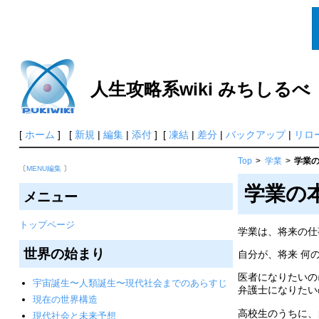
人生攻略系wiki みちしるべ
[
ホーム
] [
新規
|
編集
|
添付
] [
凍結
|
差分
|
バックアップ
|
リロ
Top
>
学業
>
学業
〔
MENU編集
〕
学業の
メニュー
トップページ
学業は、将来の仕
世界の始まり
自分が、将来 何
医者になりたいの
宇宙誕生〜人類誕生〜現代社会までのあらすじ
弁護士になりたい
現在の世界構造
高校生のうちに、
現代社会と未来予想