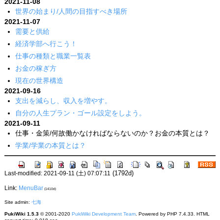
2021-11-08
世界の始まり/人間の目指すべき場所
2021-11-07
需要と供給
経済学部へ行こう！
仕事の種類と職業一覧表
お金の稼ぎ方
現在の世界構造
2021-09-16
支出を減らし、収入を増やす。
自分の人生プラン・ゴール設定をしよう。
2021-09-11
仕事・金策/何故働かなければならないのか？お金の本質とは？
学業/学業の本質とは？
(1792d)
Last-modified: 2021-09-11 (土) 07:07:11
Link:
MenuBar
(1410d)
Site admin:
七海
PukiWiki 1.5.3
© 2001-2020
PukiWiki Development Team
. Powered by PHP 7.4.33. HTML