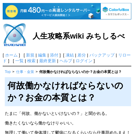
人生攻略系wiki みちしるべ
[
ホーム
] [
新規
|
編集
|
添付
] [
凍結
|
差分
|
バックアップ
|
リロー
ド
] [
一覧
|
検索
|
最終更新
|
ヘルプ
|
ログイン
]
Top
>
仕事・金策
>
何故働かなければならないのか？お金の本質とは？
何故働かなければならないの
か？お金の本質とは？
たまに「何故、働かないといけないの？」と聞かれる。
働きたくないなら働かなけりゃいい。
無理して働いて身体壊して鬱病になるくらいなら仕事辞めちまえ！