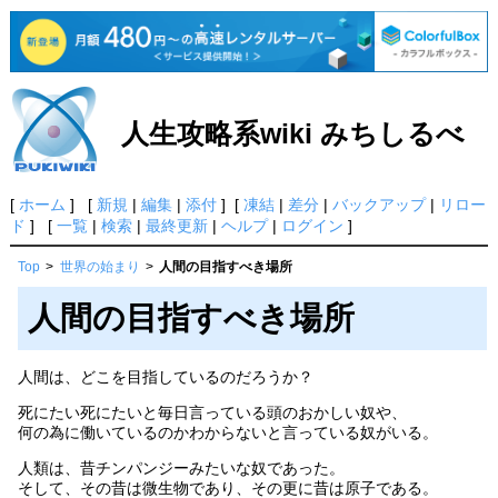
人生攻略系wiki みちしるべ
[
ホーム
] [
新規
|
編集
|
添付
] [
凍結
|
差分
|
バックアップ
|
リロー
ド
] [
一覧
|
検索
|
最終更新
|
ヘルプ
|
ログイン
]
Top
>
世界の始まり
>
人間の目指すべき場所
人間の目指すべき場所
人間は、どこを目指しているのだろうか？
死にたい死にたいと毎日言っている頭のおかしい奴や、
何の為に働いているのかわからないと言っている奴がいる。
人類は、昔チンパンジーみたいな奴であった。
そして、その昔は微生物であり、その更に昔は原子である。